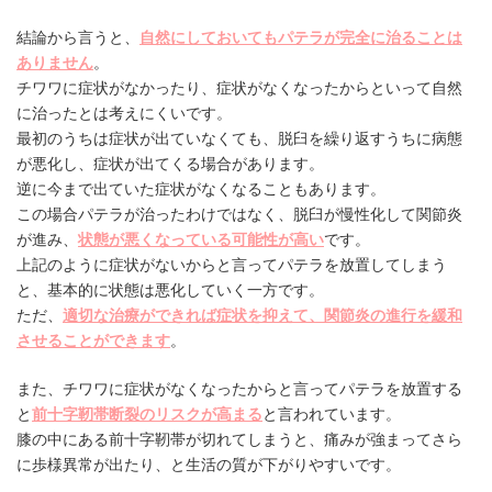
結論から言うと、
自然にしておいてもパテラが完全に治ることは
ありません
。
チワワに症状がなかったり、症状がなくなったからといって自然
に治ったとは考えにくいです。
最初のうちは症状が出ていなくても、脱臼を繰り返すうちに病態
が悪化し、症状が出てくる場合があります。
逆に今まで出ていた症状がなくなることもあります。
この場合パテラが治ったわけではなく、脱臼が慢性化して関節炎
が進み、
状態が悪くなっている可能性が高い
です。
上記のように症状がないからと言ってパテラを放置してしまう
と、基本的に状態は悪化していく一方です。
ただ、
適切な治療ができれば症状を抑えて、関節炎の進行を緩和
させることができます
。
また、チワワに症状がなくなったからと言ってパテラを放置する
と
前十字靭帯断裂のリスクが高まる
と言われています。
膝の中にある前十字靭帯が切れてしまうと、痛みが強まってさら
に歩様異常が出たり、と生活の質が下がりやすいです。