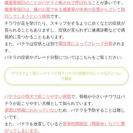
膝蓋骨脱臼のことがパテラと略されて呼ばれる
ことが多いです。
膝蓋骨脱臼は、膝のお皿である膝蓋骨が本来の位置からズレて脱
臼してしまうという病気
です。
チワワが足を挙げたり、スキップをするように歩くなどの症状が
見られることもありますし、症状が見られずに健康診断などで偶
発的に見つかることもあります。
また、パテラは症状とは別で
重症度によってグレード分類
されま
す。
パテラの症状やグレード分類についてはこちらをご覧ください。
チワワでよく聞くパテラって何？パテラの症状やグレードなどについ
て解説
パテラは小型犬で起こりやすい病気
で、骨格が小さいチワワはパ
テラが起こりやすい犬種として知られています。
原因は明確にわかっていない
ため、パテラを予防することは難し
いです。
また、パテラを放置していると
変形性関節症（関節炎）などに繋
がってしまいます
。