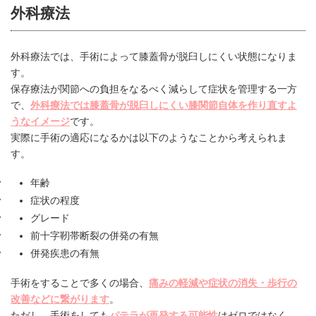
外科療法
外科療法では、手術によって膝蓋骨が脱臼しにくい状態になりま
す。
保存療法が関節への負担をなるべく減らして症状を管理する一方
で、
外科療法では膝蓋骨が脱臼しにくい膝関節自体を作り直すよ
うなイメージ
です。
実際に手術の適応になるかは以下のようなことから考えられま
す。
年齢
症状の程度
グレード
前十字靭帯断裂の併発の有無
併発疾患の有無
手術をすることで多くの場合、
痛みの軽減や症状の消失・歩行の
改善などに繋がります
。
ただし、手術をしても
パテラが再発する可能性
はゼロではなく、