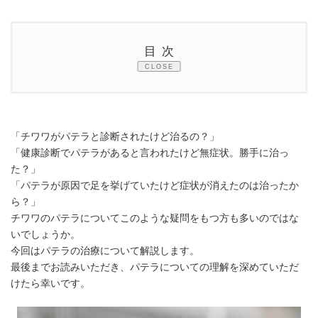
終
更
新
日
目次
時
:
CLOSE
1.
パテラとは？
2.
パテラは自然に治る？
「チワワがパテラと診断されたけど治るの？」
3.
パテラの治療法は？
「健康診断でパテラがあると言われたけど無症状。勝手に治っ
た？」
3.1.
保存療法
「パテラが原因で足を挙げていたけど症状が消えたのは治ったか
ら？」
3.2.
外科療法
チワワのパテラについてこのような疑問をもつ方も多いのではな
4.
よくある質問（FAQ）
いでしょうか。
今回はパテラの治療について解説します。
5.
まとめ
最後までお読みいただき、パテラについての理解を深めていただ
けたら幸いです。
5.1.1.
この記事の監修獣医師 脇谷 知明