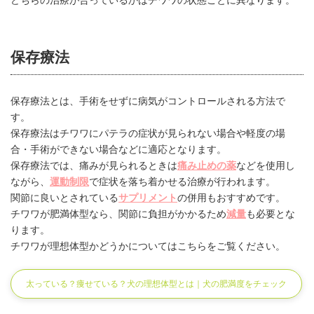
どちらの治療が合っているかはチワワの状態ごとに異なります。
保存療法
保存療法とは、手術をせずに病気がコントロールされる方法で
す。
保存療法はチワワにパテラの症状が見られない場合や軽度の場
合・手術ができない場合などに適応となります。
保存療法では、痛みが見られるときは
痛み止めの薬
などを使用し
ながら、
運動制限
で症状を落ち着かせる治療が行われます。
関節に良いとされている
サプリメント
の併用もおすすめです。
チワワが肥満体型なら、関節に負担がかかるため
減量
も必要とな
ります。
チワワが理想体型かどうかについてはこちらをご覧ください。
太っている？痩せている？犬の理想体型とは｜犬の肥満度をチェック