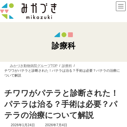
コ
ナ
ン
ビ
テ
ゲ
ン
ー
ツ
シ
へ
ョ
ス
ン
キ
に
ッ
移
診療科
プ
動
みかづき動物病院グループTOP
診療科
チワワがパテラと診断された！パテラは治る？手術は必要？パテラの治療に
ついて解説
チワワがパテラと診断された！
パテラは治る？手術は必要？パ
テラの治療について解説
最
2026年1月24日
2026年7月4日