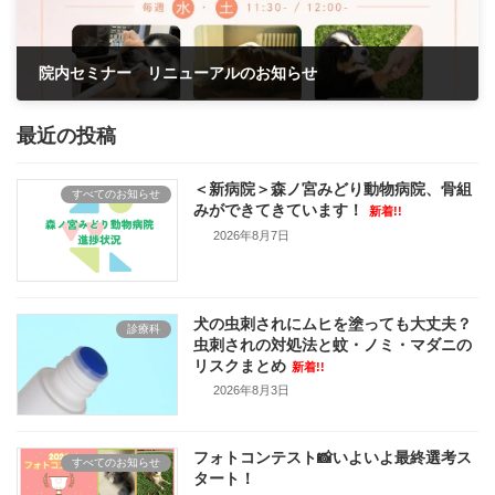
院内セミナー リニューアルのお知らせ
2026年1月25日
最近の投稿
＜新病院＞森ノ宮みどり動物病院、骨組
すべてのお知らせ
みができてきています！
新着!!
2026年8月7日
犬の虫刺されにムヒを塗っても大丈夫？
診療科
虫刺されの対処法と蚊・ノミ・マダニの
リスクまとめ
新着!!
2026年8月3日
フォトコンテスト📸いよいよ最終選考ス
すべてのお知らせ
タート！