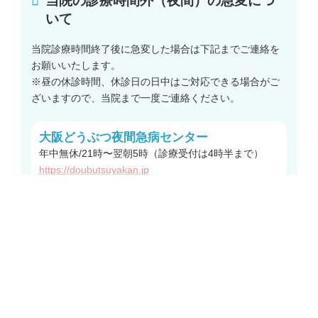
当院の診療時間外（夜間）の急変につ
いて
当院診療時間終了後に急変した場合は下記までご連絡を
お願いいたします。
※昼の休診時間、休診日の日中はご対応できる場合がご
ざいますので、当院まで一度ご連絡ください。
大阪どうぶつ夜間急病センター
年中無休/21時〜翌朝5時（診療受付は4時半まで）
https://doubutsuyakan.jp
TEL:
0642591212
グ
森ノ宮みどり動物病院
ル
ー
プ
リ
ン