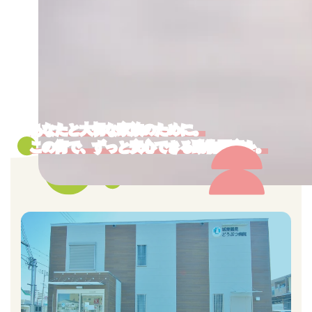
あなたと大切な家族のために。
この街で、ずっと安心できる動物医療を。
カ
バ
ー
リ
ン
ク