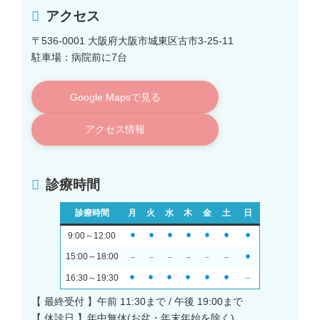
アクセス
〒536-0001 大阪府大阪市城東区古市3-25-11
駐車場：病院前に7台
Google Mapsで見る
アクセス情報
診療時間
診療時間
月
火
水
木
金
土
日
9:00～12:00
⚫︎
⚫︎
⚫︎
⚫︎
⚫︎
⚫︎
⚫︎
15:00～18:00
－
－
－
－
－
－
⚫︎
16:30～19:30
⚫︎
⚫︎
⚫︎
⚫︎
⚫︎
⚫︎
－
【 最終受付 】午前 11:30まで / 午後 19:00まで
【 休診日 】年中無休(お盆・年末年始を除く)