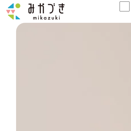
コ
ナ
ン
ビ
テ
ゲ
ン
ー
ツ
シ
へ
ョ
ス
ン
キ
に
ッ
移
プ
動