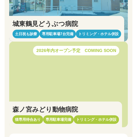
城東鶴見どうぶつ病院
土日祝も診療
専用駐車場7台完備
トリミング・ホテル併設
カ
バ
2026年内オープン予定 COMING SOON
ー
リ
ン
ク
森ノ宮みどり動物病院
猫専用待合あり
専用駐車場完備
トリミング・ホテル併設