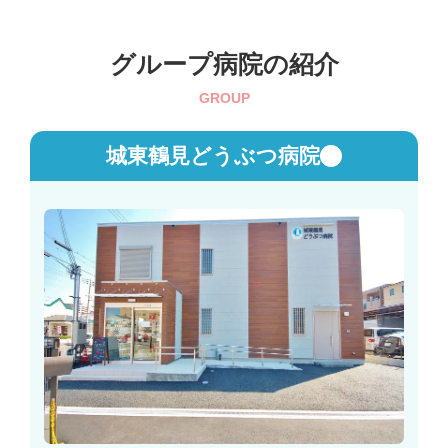
グループ病院の紹介
GROUP
グ
城東鶴見どうぶつ病院
ル
ー
プ
リ
ン
ク