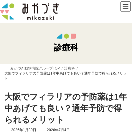
コ
ナ
ン
ビ
テ
ゲ
ン
ー
ツ
シ
へ
ョ
ス
ン
キ
に
ッ
移
診療科
プ
動
みかづき動物病院グループTOP
診療科
大阪でフィラリアの予防薬は1年中あげても良い？通年予防で得られるメリッ
ト
大阪でフィラリアの予防薬は1年
中あげても良い？通年予防で得
られるメリット
最
2026年1月30日
2026年7月4日