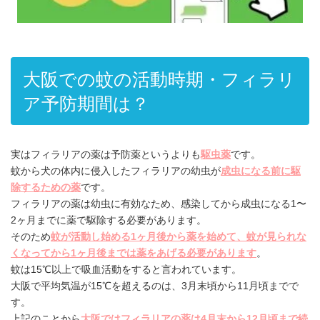
大阪での蚊の活動時期・フィラリ
ア予防期間は？
実はフィラリアの薬は予防薬というよりも
駆虫薬
です。
蚊から犬の体内に侵入したフィラリアの幼虫が
成虫になる前に駆
除するための薬
です。
フィラリアの薬は幼虫に有効なため、感染してから成虫になる1〜
2ヶ月までに薬で駆除する必要があります。
そのため
蚊が活動し始める1ヶ月後から薬を始めて、蚊が見られな
くなってから1ヶ月後までは薬をあげる必要があります
。
蚊は15℃以上で吸血活動をすると言われています。
大阪で平均気温が15℃を超えるのは、3月末頃から11月頃までで
す。
上記のことから
大阪ではフィラリアの薬は4月末から12月頃まで続