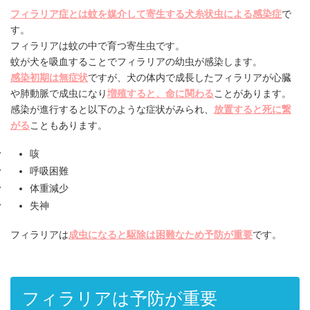
フィラリア症とは蚊を媒介して寄生する犬糸状虫による感染症
で
す。
フィラリアは蚊の中で育つ寄生虫です。
蚊が犬を吸血することでフィラリアの幼虫が感染します。
感染初期は無症状
ですが、犬の体内で成長したフィラリアが心臓
や肺動脈で成虫になり
増殖すると、命に関わる
ことがあります。
感染が進行すると以下のような症状がみられ、
放置すると死に繋
がる
こともあります。
咳
呼吸困難
体重減少
失神
フィラリアは
成虫になると駆除は困難なため予防が重要
です。
フィラリアは予防が重要