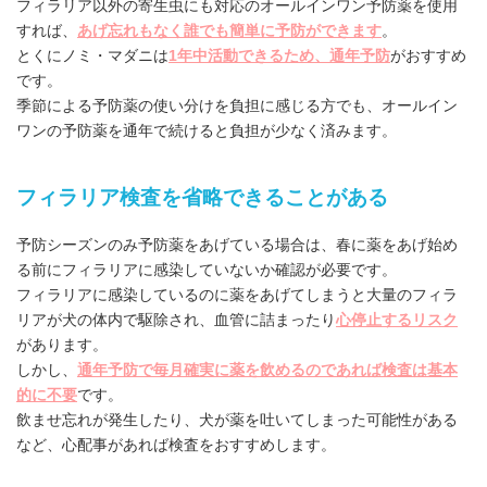
フィラリア以外の寄生虫にも対応のオールインワン予防薬を使用
すれば、
あげ忘れもなく誰でも簡単に予防ができます
。
とくにノミ・マダニは
1年中活動できるため、通年予防
がおすすめ
です。
季節による予防薬の使い分けを負担に感じる方でも、オールイン
ワンの予防薬を通年で続けると負担が少なく済みます。
フィラリア検査を省略できることがある
予防シーズンのみ予防薬をあげている場合は、春に薬をあげ始め
る前にフィラリアに感染していないか確認が必要です。
フィラリアに感染しているのに薬をあげてしまうと大量のフィラ
リアが犬の体内で駆除され、血管に詰まったり
心停止するリスク
があります。
しかし、
通年予防で毎月確実に薬を飲めるのであれば検査は基本
的に不要
です。
飲ませ忘れが発生したり、犬が薬を吐いてしまった可能性がある
など、心配事があれば検査をおすすめします。