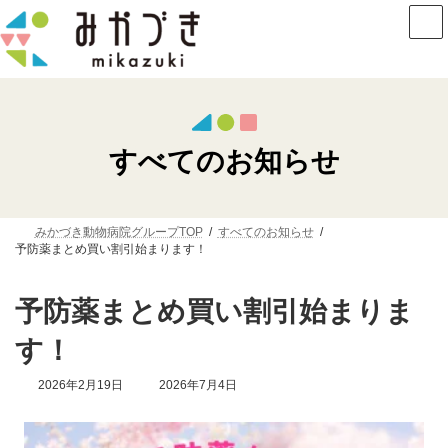
コ
ナ
ン
ビ
テ
ゲ
ン
ー
ツ
シ
へ
ョ
ス
ン
キ
に
ッ
移
すべてのお知らせ
プ
動
みかづき動物病院グループTOP
すべてのお知らせ
予防薬まとめ買い割引始まります！
予防薬まとめ買い割引始まりま
す！
最
2026年2月19日
2026年7月4日
終
更
新