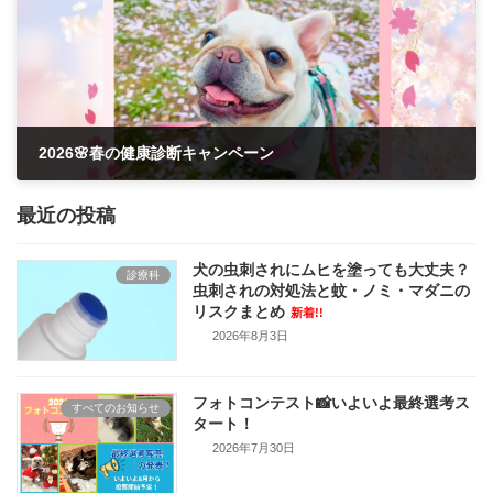
2026🌸春の健康診断キャンペーン
2026年2月19日
最近の投稿
犬の虫刺されにムヒを塗っても大丈夫？
診療科
虫刺されの対処法と蚊・ノミ・マダニの
リスクまとめ
新着!!
2026年8月3日
フォトコンテスト📸いよいよ最終選考ス
すべてのお知らせ
タート！
2026年7月30日