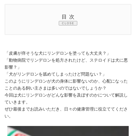
更
新
日
目次
時
:
CLOSE
1.
リンデロンとは？
2.
犬にリンデロンは使っていいの？
「皮膚が痒そうな犬にリンデロンを塗っても大丈夫？」
2.1.
症状の悪化に繋がる可能性
「動物病院でリンデロンを処方されたけど、ステロイドは犬に悪
影響？」
2.2.
リンデロンの種類の多さ
「犬がリンデロンを舐めてしまったけど問題ない？」
このようにリンデロンが犬の身体に影響ないのか、心配になった
3.
リンデロンを犬に使用するときの注意点
ことのある飼い主さまは多いのではないでしょうか？
3.1.
犬が舐めないようにする
今回は犬にリンデロンがどんな影響を及ぼすのかについて解説し
ていきます。
3.2.
勝手に使用を中止しない
ぜひ最後までお読みいただき、日々の健康管理に役立ててくださ
い。
3.3.
長期仕様の危険性
4.
よくある質問（FAQ）