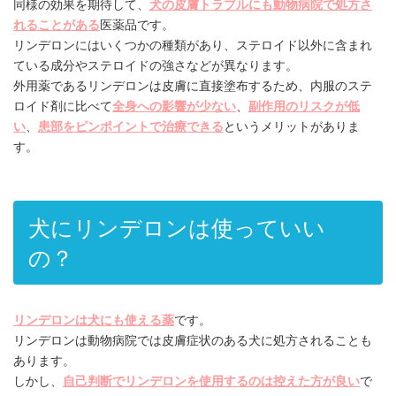
同様の効果を期待して、
犬の皮膚トラブルにも動物病院で処方さ
れることがある
医薬品です。
リンデロンにはいくつかの種類があり、ステロイド以外に含まれ
ている成分やステロイドの強さなどが異なります。
外用薬であるリンデロンは皮膚に直接塗布するため、内服のステ
ロイド剤に比べて
全身への影響が少ない
、
副作用のリスクが低
い
、
患部をピンポイントで治療できる
というメリットがありま
す。
犬にリンデロンは使っていい
の？
リンデロンは犬にも使える薬
です。
リンデロンは動物病院では皮膚症状のある犬に処方されることも
あります。
しかし、
自己判断でリンデロンを使用するのは控えた方が良い
で