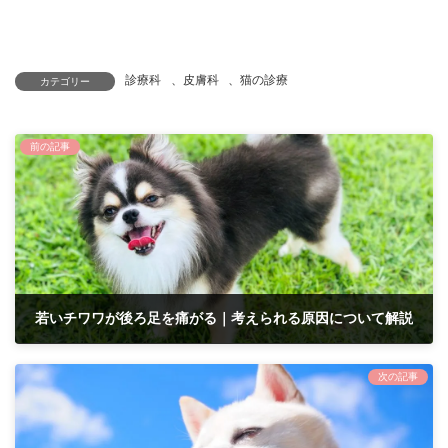
診療科
、
皮膚科
、
猫の診療
カテゴリー
前の記事
若いチワワが後ろ足を痛がる｜考えられる原因について解説
2025年10月24日
次の記事