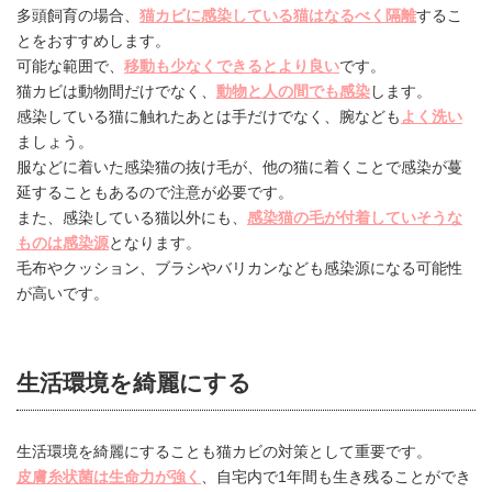
多頭飼育の場合、
猫カビに感染している猫はなるべく隔離
するこ
とをおすすめします。
可能な範囲で、
移動も少なくできるとより良い
です。
猫カビは動物間だけでなく、
動物と人の間でも感染
します。
感染している猫に触れたあとは手だけでなく、腕なども
よく洗い
ましょう。
服などに着いた感染猫の抜け毛が、他の猫に着くことで感染が蔓
延することもあるので注意が必要です。
また、感染している猫以外にも、
感染猫の毛が付着していそうな
ものは感染源
となります。
毛布やクッション、ブラシやバリカンなども感染源になる可能性
が高いです。
生活環境を綺麗にする
生活環境を綺麗にすることも猫カビの対策として重要です。
皮膚糸状菌は生命力が強く
、自宅内で1年間も生き残ることができ