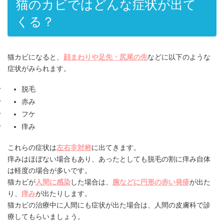
猫のカビではどんな症状が出て
くる？
猫カビになると、
顔まわりや足先・尻尾の先
などに以下のような
症状がみられます。
脱毛
赤み
フケ
痒み
これらの症状は
左右非対称
に出てきます。
痒みはほぼない場合もあり、あったとしても脱毛の割に痒み自体
は軽度の場合が多いです。
猫カビが
人間に感染
した場合は、
腕などに円形の赤い発疹
が出た
り、
痒み
が出たりします。
猫カビの治療中に人間にも症状が出た場合は、人間の皮膚科で診
療してもらいましょう。