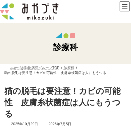
コ
ナ
ン
ビ
テ
ゲ
ン
ー
ツ
シ
へ
ョ
ス
ン
キ
に
ッ
移
診療科
プ
動
みかづき動物病院グループTOP
診療科
猫の脱毛は要注意！カビの可能性 皮膚糸状菌症は人にもうつる
猫の脱毛は要注意！カビの可能
性 皮膚糸状菌症は人にもうつ
る
最
2025年10月29日
2026年7月5日
終