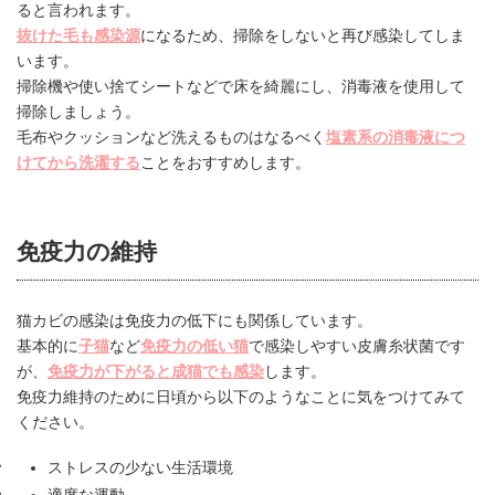
ると言われます。
抜けた毛も感染源
になるため、掃除をしないと再び感染してしま
います。
掃除機や使い捨てシートなどで床を綺麗にし、消毒液を使用して
掃除しましょう。
毛布やクッションなど洗えるものはなるべく
塩素系の消毒液につ
けてから洗濯する
ことをおすすめします。
免疫力の維持
猫カビの感染は免疫力の低下にも関係しています。
基本的に
子猫
など
免疫力の低い猫
で感染しやすい皮膚糸状菌です
が、
免疫力が下がると成猫でも感染
します。
免疫力維持のために日頃から以下のようなことに気をつけてみて
ください。
ストレスの少ない生活環境
適度な運動