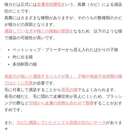
猫カビは正式には
皮膚糸状菌症
という、真菌（カビ）による感染
症のことです。
真菌にはさまざまな種類がありますが、そのうちの数種類のカビ
が猫カビの原因となります。
感染している犬や猫との接触が原因
となるため、以下のような猫
で感染の可能性が高いです。
ペットショップ・ブリーダーから迎え入れたばかりの子猫
外に出る猫
多頭飼育の猫
免疫力が低いと感染するリスクが高く、子猫や免疫不全状態の猫
ではとくに注意
が必要です。
毛に付着して感染することから
長毛の猫
でもよくみられます。
長毛の猫だと、毛に隠れて皮膚症状が見えにくいため、ブラッシ
ングの際など
日頃から皮膚の状態も合わせて観察
することがおす
すめです。
また、
カビに感染していたとしても症状が出ないケース
がありま
す。