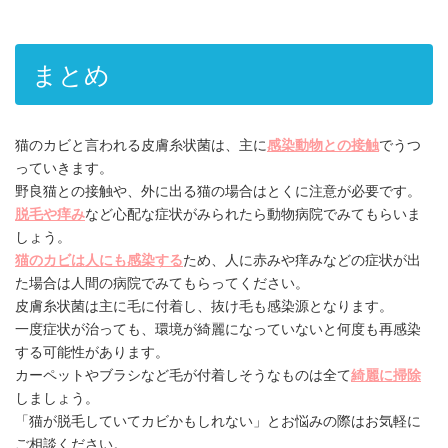
まとめ
猫のカビと言われる皮膚糸状菌は、主に
感染動物との接触
でうつ
っていきます。
野良猫との接触や、外に出る猫の場合はとくに注意が必要です。
脱毛や痒み
など心配な症状がみられたら動物病院でみてもらいま
しょう。
猫のカビは人にも感染する
ため、人に赤みや痒みなどの症状が出
た場合は人間の病院でみてもらってください。
皮膚糸状菌は主に毛に付着し、抜け毛も感染源となります。
一度症状が治っても、環境が綺麗になっていないと何度も再感染
する可能性があります。
カーペットやブラシなど毛が付着しそうなものは全て
綺麗に掃除
しましょう。
「猫が脱毛していてカビかもしれない」とお悩みの際はお気軽に
ご相談ください。