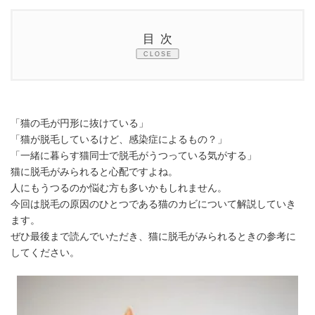
更
新
日
目次
時
:
CLOSE
1.
猫の脱毛の原因は？
2.
猫のカビとは？どうやってうつる？
「猫の毛が円形に抜けている」
3.
猫のカビではどんな症状が出てくる？
「猫が脱毛しているけど、感染症によるもの？」
「一緒に暮らす猫同士で脱毛がうつっている気がする」
4.
猫カビになったときに自宅でできる対策
猫に脱毛がみられると心配ですよね。
人にもうつるのか悩む方も多いかもしれません。
4.1.
感染源との接触を防ぐ
今回は脱毛の原因のひとつである猫のカビについて解説していき
4.2.
生活環境を綺麗にする
ます。
ぜひ最後まで読んでいただき、猫に脱毛がみられるときの参考に
4.3.
免疫力の維持
してください。
5.
よくある質問（FAQ）
6.
まとめ